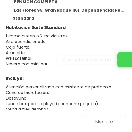
PENSION COMPLETA
Las Flores 99, Gran Roque 1161, Dependencias Federales Venezolanas, Shangri-la Los Roques
Standard
Habitación Suite Standard
1 cama queen o 2 individuales
Aire acondicionado.
Caja fuerte.
Amenities.
WiFi satelital.
Contacta con nosotros
Nevera con mini bar.
Incluye:
Atención personalizada con asistente de protocolo.
Cava de hidratación.
Desayuno.
Lunch box para la playa (por noche pagada).
Cena a tres tiempos.
Traslados a Francisky y Madrisky (excursión por día).
Campamentos con sombrillas y sillas.
Más info