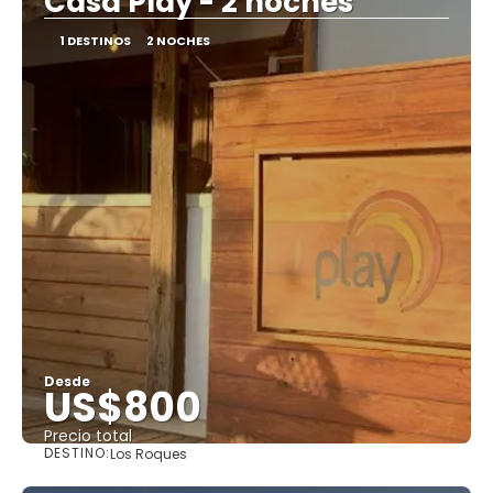
Casa Play - 2 noches
1 DESTINOS
2 NOCHES
Desde
US$800
Precio total
DESTINO:
Los Roques
Ver