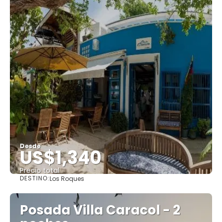
Desde
US$1,340
Precio total
DESTINO:
Los Roques
Ver
Posada Villa Caracol - 2