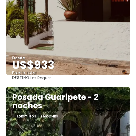
Desde
US$933
Precio total
DESTINO:
Los Roques
Ver
Posada Guaripete - 2
noches
1 DESTINOS
2 NOCHES