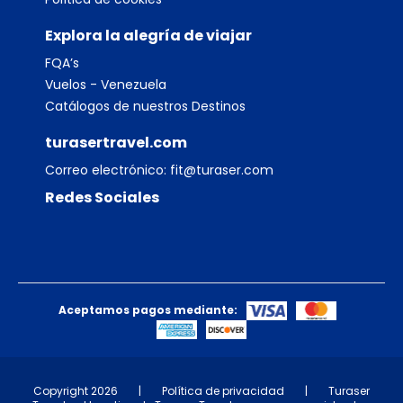
Explora la alegría de viajar
FQA’s
Vuelos - Venezuela
Catálogos de nuestros Destinos
turasertravel.com
Correo electrónico:
fit@turaser.com
Redes Sociales
Aceptamos pagos mediante:
Copyright 2026
|
Política de privacidad
|
Turaser