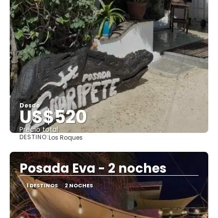
Desde
US$520
Precio total
DESTINO:
Los Roques
Ver
Posada Eva - 2 noches
1 DESTINOS
2 NOCHES