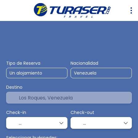
Hoteles
Transporte
Alquiler de Carro
Transport
Tipo de Reserva
Nacionalidad
Destino
Check-in
Check-out
Seleccionar huéspedes: